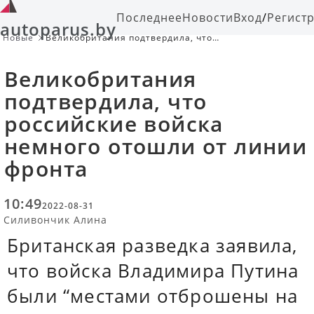
Последнее
Новости
Вход
/
Регист
autoparus.by
Новые
Великобритания подтвердила, что
российские войска немного отошли
от линии фронта
Великобритания
подтвердила, что
российские войска
немного отошли от линии
фронта
10:49
2022-08-31
Силивончик Алина
Британская разведка заявила,
что войска Владимира Путина
были “местами отброшены на