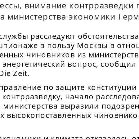
ессы, внимание контрразведки 
ка министерства экономики Герм
службы расследуют обстоятельств
шпионаже в пользу Москвы в отно
енных чиновников из министерств
 энергетический вопрос, сообщил 
ie Zeit.
равление по защите конституции (
 контрразведку, начало расследов
ы министерства выразили подозрен
х высокопоставленных чиновнико
экономики и климата отказалось о