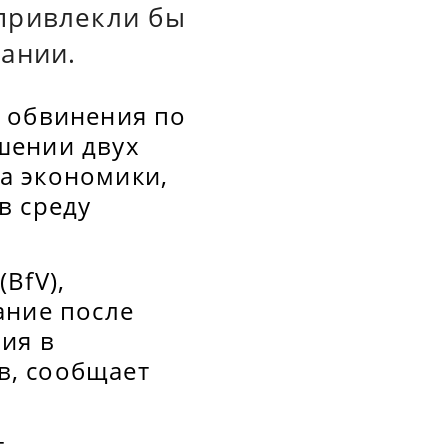
привлекли бы
ании.
а обвинения по
шении двух
а экономики,
в среду
BfV),
ание после
ия в
в, сообщает
т