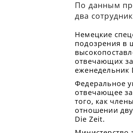
По данным пр
два сотрудни
Немецкие спец
подозрения в 
высокопоставл
отвечающих за
еженедельник D
Федеральное уп
отвечающее за
того, как член
отношении дву
Die Zeit.
Министерство 