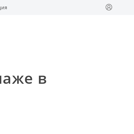
ция
наже в