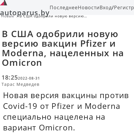
Последнее
Новости
Вход
/
Регист
autoparus.by
Новые
В США одобрили новую версию
вакцин Pfizer и Moderna,
нацеленных на Omicron
В США одобрили новую
версию вакцин Pfizer и
Moderna, нацеленных на
Omicron
18:25
2022-08-31
Тарас Медведев
Новая версия вакцины против
Covid-19 от Pfizer и Moderna
специально нацелена на
вариант Omicron.