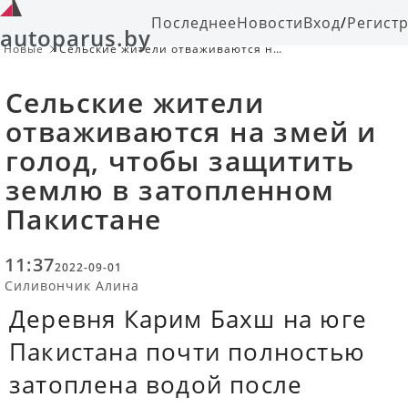
Последнее
Новости
Вход
/
Регист
autoparus.by
Новые
Сельские жители отваживаются на
змей и голод, чтобы защитить
землю в затопленном Пакистане
Сельские жители
отваживаются на змей и
голод, чтобы защитить
землю в затопленном
Пакистане
11:37
2022-09-01
Силивончик Алина
Деревня Карим Бахш на юге
Пакистана почти полностью
затоплена водой после