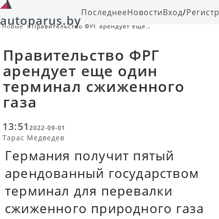
Последнее
Новости
Вход
/
Регист
autoparus.by
Новые
Правительство ФРГ арендует еще
один терминал сжиженного газа
Правительство ФРГ
арендует еще один
терминал сжиженного
газа
13:51
2022-09-01
Тарас Медведев
Германия получит пятый
арендованный государством
терминал для перевалки
сжиженного природного газа