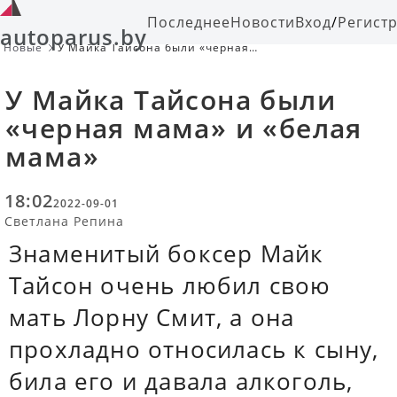
Последнее
Новости
Вход
/
Регист
autoparus.by
Новые
У Майка Тайсона были «черная
мама» и «белая мама»
У Майка Тайсона были
«черная мама» и «белая
мама»
18:02
2022-09-01
Светлана Репина
Знаменитый боксер Майк
Тайсон очень любил свою
мать Лорну Смит, а она
прохладно относилась к сыну,
била его и давала алкоголь,