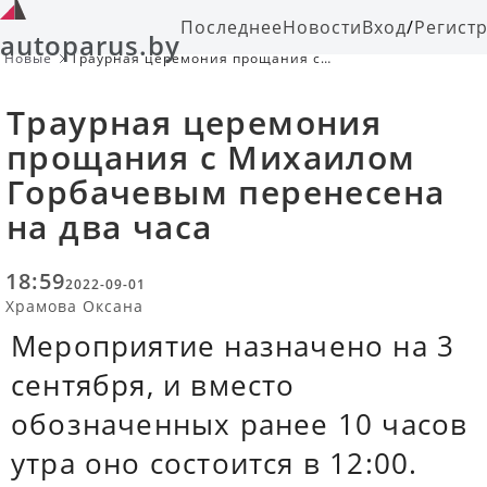
Последнее
Новости
Вход
/
Регист
autoparus.by
Новые
Траурная церемония прощания с
Михаилом Горбачевым перенесена
на два часа
Траурная церемония
прощания с Михаилом
Горбачевым перенесена
на два часа
18:59
2022-09-01
Храмова Оксана
Мероприятие назначено на 3
сентября, и вместо
обозначенных ранее 10 часов
утра оно состоится в 12:00.