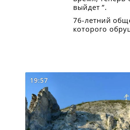
выйдет ”.
76-летний обще
которого обру
19:57