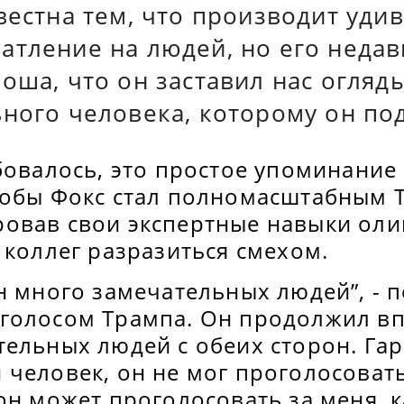
вестна тем, что производит уди
атление на людей, но его неда
оша, что он заставил нас огляд
ьного человека, которому он по
бовалось, это простое упоминание
тобы Фокс стал полномасштабным 
овав свои экспертные навыки оли
 коллег разразиться смехом.
н много замечательных людей”, - 
голосом Трампа. Он продолжил вп
ельных людей с обеих сторон. Гар
человек, он не мог проголосовать
он может проголосовать за меня, к