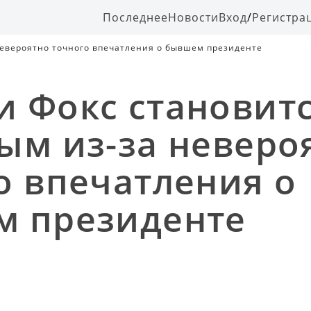
Последнее
Новости
Вход
/
Регистра
невероятно точного впечатления о бывшем президенте
 Фокс становит
ым из-за неверо
о впечатления о
 президенте