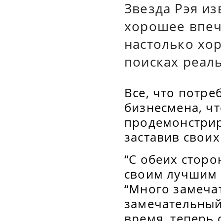
Звезда Рэя из
хорошее впеч
настолько хор
поисках реал
Все, что потре
бизнесмена, ч
продемонстрир
заставив своих
“С обеих сторо
своим лучшим 
“Много замечат
замечательный 
время, теперь 