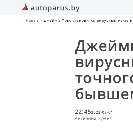
autoparus.by
Новые
Джейми Фокс становится вирусным из-за 
Джейми
вирусн
точног
бывшем
22:45
2022-09-01
Ангелина Крент