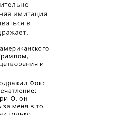
вительно
вняя имитация
ываться в
дражает.
 американского
Трампом,
цетворения и
подражал Фокс
ечатление:
ри-О, он
 за меня в то
ак только