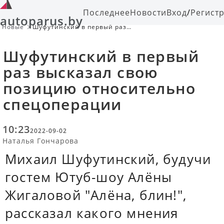
Последнее
Новости
Вход
/
Регист
autoparus.by
Новые
Шуфутинский в первый раз
высказал свою позицию
относительно спецоперации
Шуфутинский в первый
раз высказал свою
позицию относительно
спецоперации
10:23
2022-09-02
Наталья Гончарова
Михаил Шуфутинский, будучи
гостем Ютуб-шоу Алёны
Жигаловой "Алёна, блин!",
рассказал какого мнения