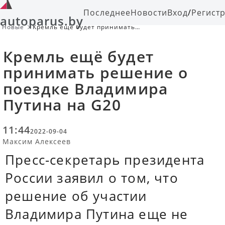
Последнее
Новости
Вход
/
Регист
autoparus.by
Новые
Кремль ещё будет принимать
решение о поездке Владимира
Путина на G20
Кремль ещё будет
принимать решение о
поездке Владимира
Путина на G20
11:44
2022-09-04
Максим Алексеев
Пресс-секретарь президента
России заявил о том, что
решение об участии
Владимира Путина еще не