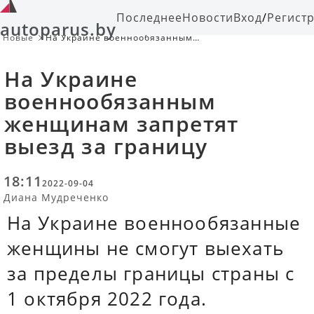
Последнее
Новости
Вход
/
Регист
autoparus.by
Новые
На Украине военнообязанным
женщинам запретят выезд за
границу
На Украине
военнообязанным
женщинам запретят
выезд за границу
18:11
2022-09-04
Диана Мудреченко
На Украине военнообязанные
женщины не смогут выехать
за пределы границы страны с
1 октября 2022 года.