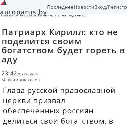
Последнее
Новости
Вход
/
Регист
autoparus.by
Новые
Патриарх Кирилл: кто не поделится
своим богатством будет гореть в
аду
Патриарх Кирилл: кто не
поделится своим
богатством будет гореть в
аду
23:42
2022-09-04
Максим Алексеев
Глава русской православной
церкви призвал
обеспеченных россиян
делиться свои богатством, в