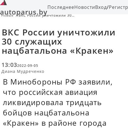
Последнее
Новости
Вход
/
Регист
autoparus.by
Новые
ВКС России уничтожили 30
служащих нацбатальона «Кракен»
ВКС России уничтожили
30 служащих
нацбатальона «Кракен»
13:03
2022-09-05
Диана Мудреченко
В Минобороны РФ заявили,
что российская авиация
ликвидировала тридцать
бойцов нацбатальона
«Кракен» в районе города