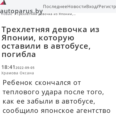
Последнее
Новости
Вход
/
Регист
autoparus.by
Новые
Трехлетняя девочка из Японии,
которую оставили в автобусе,
погибла
Трехлетняя девочка из
Японии, которую
оставили в автобусе,
погибла
18:41
2022-09-05
Храмова Оксана
Ребенок скончался от
теплового удара после того,
как ее забыли в автобусе,
сообщило японское агентство