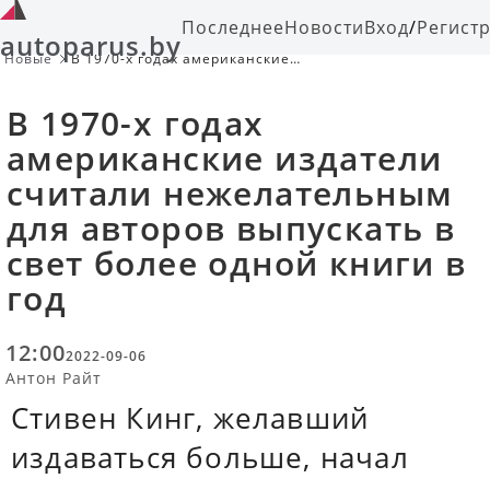
Последнее
Новости
Вход
/
Регист
autoparus.by
Новые
В 1970-х годах американские
издатели считали нежелательным
для авторов выпускать в свет более
В 1970-х годах
одной книги в год
американские издатели
считали нежелательным
для авторов выпускать в
свет более одной книги в
год
12:00
2022-09-06
Антон Райт
Стивен Кинг, желавший
издаваться больше, начал