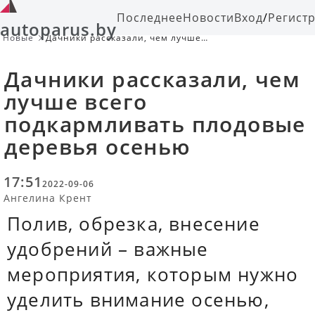
Последнее
Новости
Вход
/
Регист
autoparus.by
Новые
Дачники рассказали, чем лучше
всего подкармливать плодовые
деревья осенью
Дачники рассказали, чем
лучше всего
подкармливать плодовые
деревья осенью
17:51
2022-09-06
Ангелина Крент
Полив, обрезка, внесение
удобрений – важные
мероприятия, которым нужно
уделить внимание осенью,