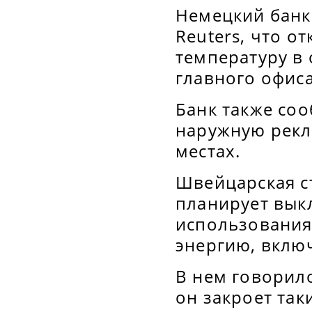
Немецкий банко
Reuters, что о
температуру в 
главного офис
Банк также со
наружную рекл
местах.
Швейцарская ст
планирует выкл
использования
энергию, вклю
В нем говорило
он закроет так