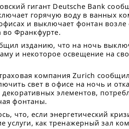
вский гигант Deutsche Bank сообщ
тключает горячую воду в ванных ко
офисах и выключает фонтан возле 
а во Франкфурте.
общил изданию, что на ночь выклю
аму и некоторое освещение на св
раховая компания Zurich сообщила
ючить свет в офисе на ночь и отка
 декоративных элементов, потре
чая фонтаны.
сь, что, если энергетический кризи
ие услуги, как тренажерный зал ко