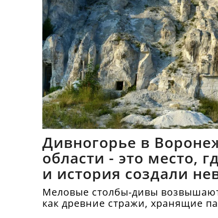
Дивногорье в Вороне
области - это место, 
и история создали не
синтез
Меловые столбы-дивы возвышают
как древние стражи, хранящие п
тысячелетий.