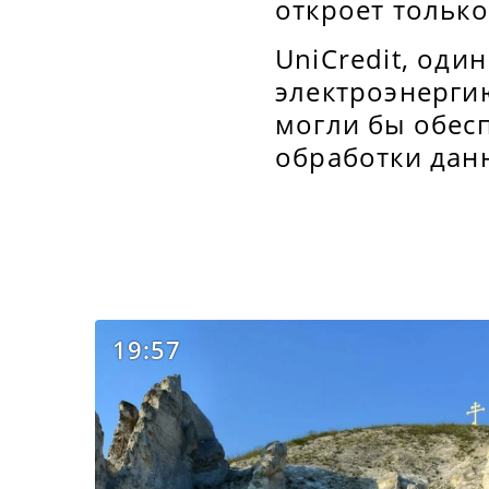
откроет тольк
UniCredit, оди
электроэнерги
могли бы обесп
обработки дан
19:57