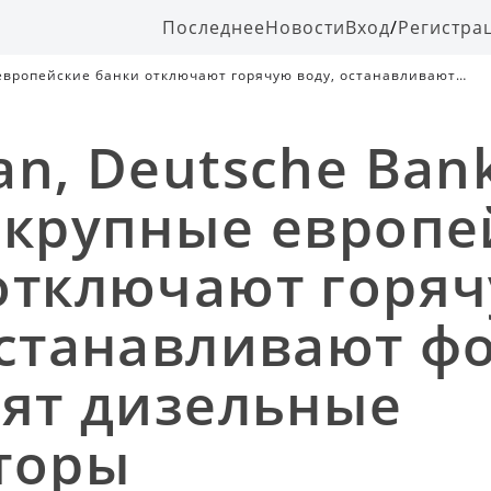
Последнее
Новости
Вход
/
Регистра
 европейские банки отключают горячую воду, останавливают
an, Deutsche Ban
 крупные европе
отключают горя
останавливают ф
вят дизельные
торы