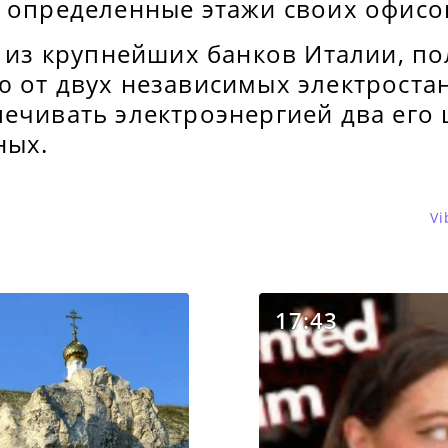
о определенные этажи своих офисо
н из крупнейших банков Италии, по
ю от двух независимых электроста
ечивать электроэнергией два его 
ных.
Vi
17:43