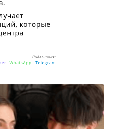
в.
лучает
нций, которые
центра
Поделиться:
ber
WhatsApp
Telegram