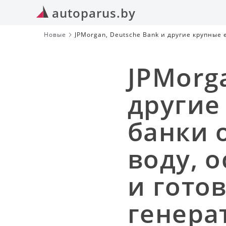
autoparus.by
Новые
JPMorgan, Deutsche Bank и другие крупные
фонтаны и готовят дизельные генераторы
JPMorg
другие
банки 
воду, 
и гото
генера