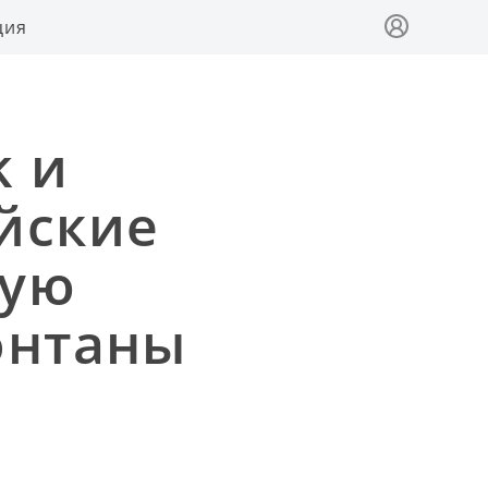
ция
k и
йские
чую
онтаны