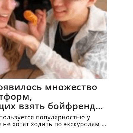
оявилось множество
тформ,
щих взять бойфрендов
пользуется популярностью у
е не хотят ходить по экскурсиям и
топримечательности в