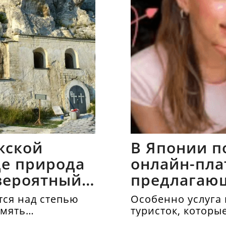
жской
В Японии п
где природа
онлайн-пла
вероятный
предлагаю
напрокат
ся над степью
Особенно услуга 
амять
туристок, которы
осматривать дос