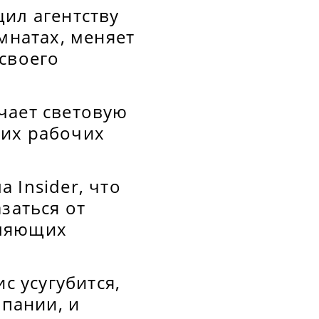
ил агентству
мнатах, меняет
своего
чает световую
оих рабочих
 Insider, что
заться от
бляющих
с усугубится,
мпании, и