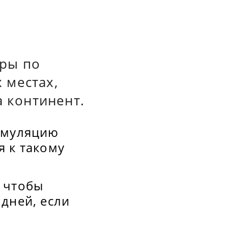
еры по
 местах,
а континент.
симуляцию
я к такому
 чтобы
дней, если