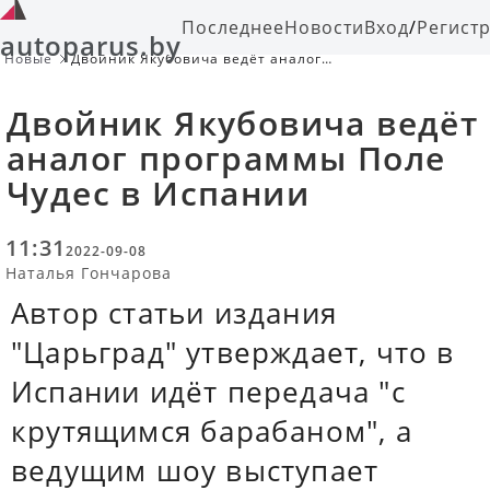
Последнее
Новости
Вход
/
Регист
autoparus.by
Новые
Двойник Якубовича ведёт аналог
программы Поле Чудес в Испании
Двойник Якубовича ведёт
аналог программы Поле
Чудес в Испании
11:31
2022-09-08
Наталья Гончарова
Автор статьи издания
"Царьград" утверждает, что в
Испании идёт передача "с
крутящимся барабаном", а
ведущим шоу выступает