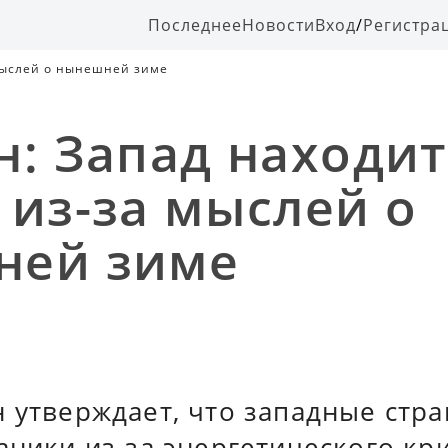
Последнее
Новости
Вход
/
Регистра
 мыслей о нынешней зиме
н: Запад находит
 из-за мыслей о
ней зиме
 утверждает, что западные стр
аники из-за энергетического кри