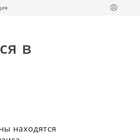
ция
ся в
аны находятся
зиса,