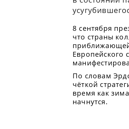
усугубившегос
8 сентября пре
что страны кол
приближающейс
Европейского с
манифестирова
По словам Эрдо
чёткой стратег
время как зим
начнутся.