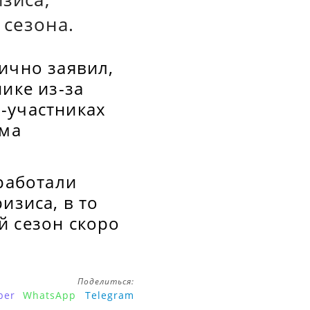
 сезона.
ично заявил,
ике из-за
-участниках
ема
зработали
изиса, в то
й сезон скоро
Поделиться:
ber
WhatsApp
Telegram