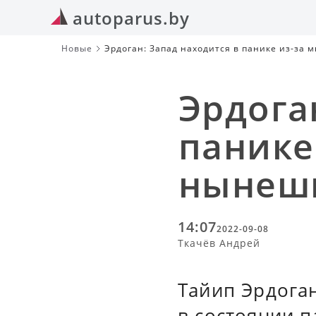
autoparus.by
Новые
Эрдоган: Запад находится в панике из-за
Эрдога
панике
нынеш
14:07
2022-09-08
Ткачёв Андрей
Тайип Эрдоган
в состоянии п