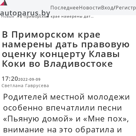
Последнее
Новости
Вход
/
Регист
autoparus.by
Новые
В Приморском крае намерены дать
правовую оценку концерту Клавы
Коки во Владивостоке
В Приморском крае
намерены дать правовую
оценку концерту Клавы
Коки во Владивостоке
17:20
2022-09-09
Светлана Гаврусева
Родителей местной молодежи
особенно впечатлили песни
«Пьяную домой» и «Мне пох»,
внимание на это обратила и