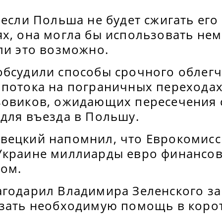
 если Польша не будет сжигать его
ях, она могла бы использовать не
ли это возможно.
обсудили способы срочного облег
потока на пограничных переходах 
зовиков, ожидающих пересечения с
 для въезда в Польшу.
вецкий напомнил, что Еврокомисс
Украине миллиарды евро финансо
ом.
агодарил Владимира Зеленского з
азать необходимую помощь в корот