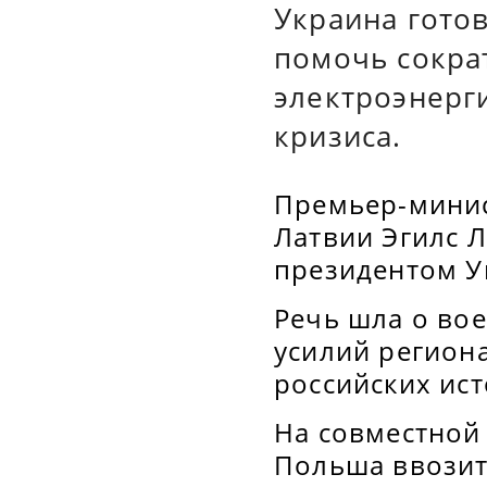
Украина гото
помочь сокра
электроэнерг
кризиса.
Премьер-минис
Латвии Эгилс Л
президентом У
Речь шла о во
усилий регион
российских ис
На совместной
Польша ввозит 