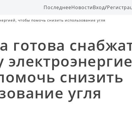
Последнее
Новости
Вход
/
Регистра
нергией, чтобы помочь снизить использование угля
а готова снабжа
 электроэнергие
помочь снизить
зование угля