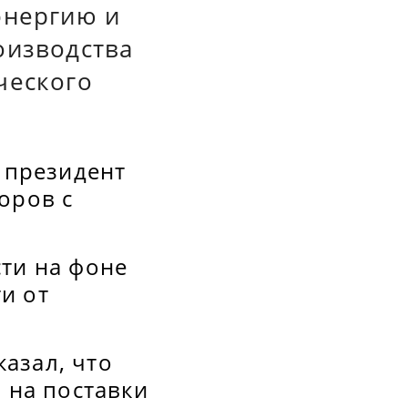
энергию и
оизводства
ческого
 президент
оров с
сти на фоне
и от
азал, что
 на поставки