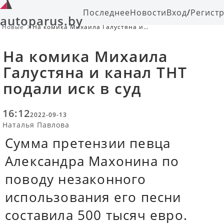
Последнее
Новости
Вход
/
Регист
autoparus.by
Новые
На комика Михаила Галустяна и
канал ТНТ подали иск в суд
На комика Михаила
Галустяна и канал ТНТ
подали иск в суд
16:12
2022-09-13
Наталья Павлова
Сумма претензии певца
Александра Махонина по
поводу незаконного
использования его песни
составила 500 тысяч евро.