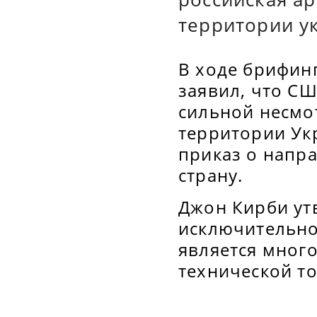
территории ук
В ходе брифин
заявил, что С
сильной несмот
территории Ук
приказ о напра
страну.
Джон Кирби утв
исключительно
является мног
технической то