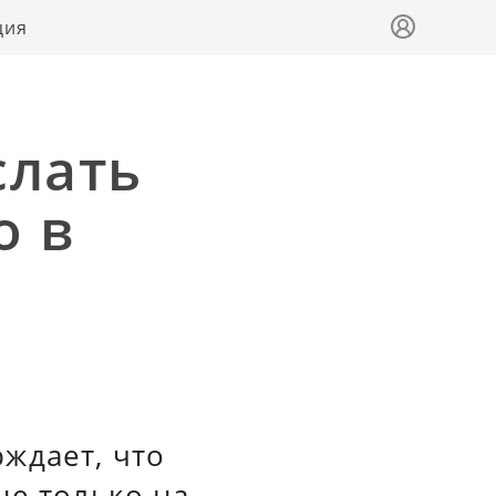
ция
слать
о в
ждает, что
не только на