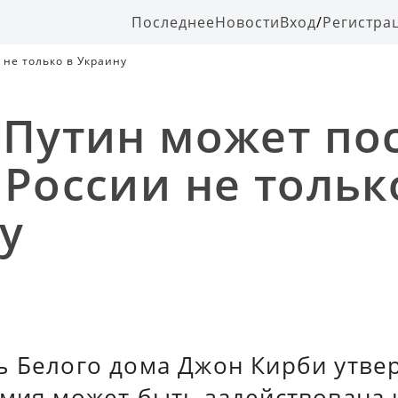
Последнее
Новости
Вход
/
Регистра
 не только в Украину
 Путин может по
 России не тольк
у
ь Белого дома Джон Кирби утвер
рмия может быть задействована 