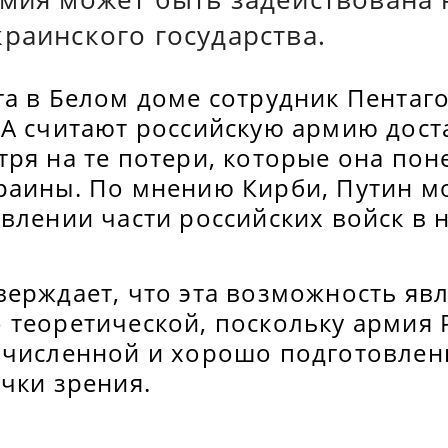
раинского государства.
га в Белом доме сотрудник Пентаг
ША считают российскую армию дост
ря на те потери, которые она пон
раины. По мнению Кирби, Путин м
влении части российских войск в 
ерждает, что эта возможность явл
 теоретической, поскольку армия 
очисленной и хорошо подготовлен
чки зрения.