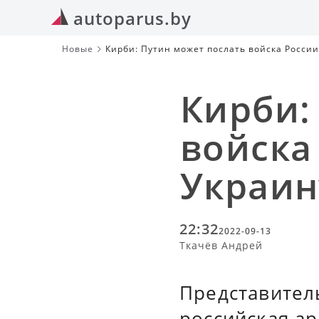
autoparus.by
Новые
Кирби: Путин может послать войска России
Кирби:
войска
Украин
22:32
2022-09-13
Ткачёв Андрей
Представител
российская а