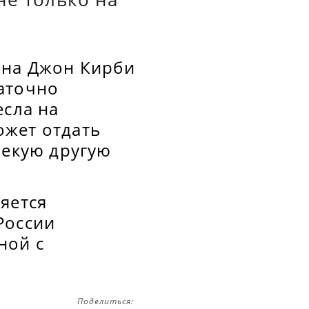
она Джон Кирби
аточно
есла на
ожет отдать
некую другую
яется
России
ной с
Поделиться: