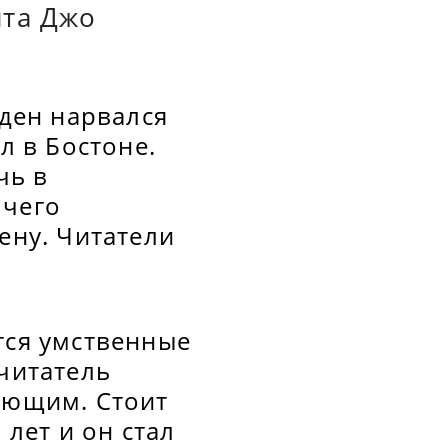
нта Джо
ден нарвался
л в Бостоне.
чь в
 чего
ену. Читатели
тся умственные
 читатель
гающим. Стоит
 лет и он стал