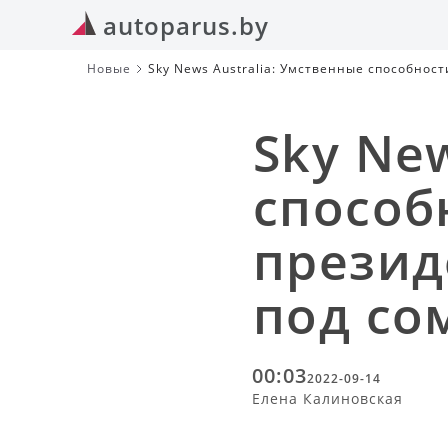
autoparus.by
Новые
Sky News Australia: Умственные способнос
Sky Ne
способ
презид
под со
00:03
2022-09-14
Елена Калиновская