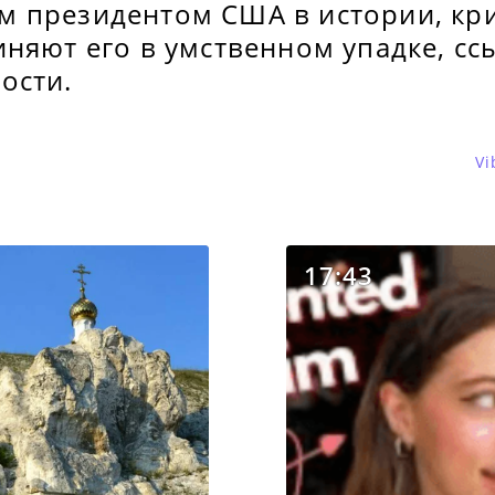
 президентом США в истории, кр
няют его в умственном упадке, сс
ости.
Vi
17:43