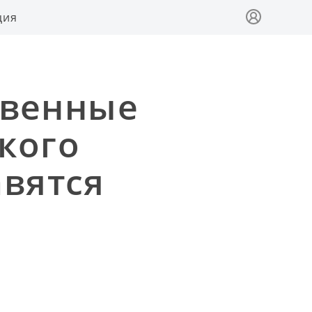
ция
ственные
кого
авятся