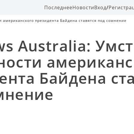
Последнее
Новости
Вход
/
Регистра
ти американского президента Байдена ставятся под сомнение
ws Australia: Ум
ности американс
ента Байдена ст
мнение