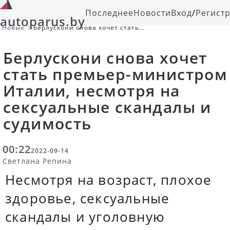
Последнее
Новости
Вход
/
Регист
autoparus.by
Новые
Берлускони снова хочет стать
премьер-министром Италии,
несмотря на сексуальные скандалы
Берлускони снова хочет
и судимость
стать премьер-министром
Италии, несмотря на
сексуальные скандалы и
судимость
00:22
2022-09-14
Светлана Репина
Несмотря на возраст, плохое
здоровье, сексуальные
скандалы и уголовную