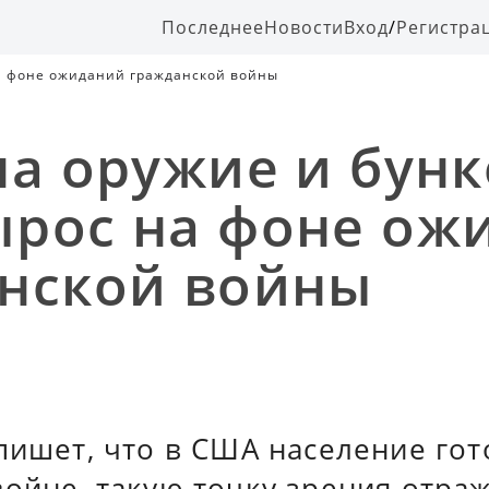
Последнее
Новости
Вход
/
Регистра
на фоне ожиданий гражданской войны
на оружие и бунк
рос на фоне ож
нской войны
пишет, что в США население гот
ойне, такую точку зрения отра