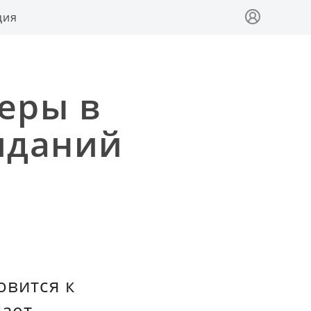
ция
еры в
иданий
овится к
жает