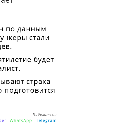
ен по данным
ункеры стали
ев.
ятилетие будет
алист.
тывают страха
о подготовится
Поделиться:
ber
WhatsApp
Telegram