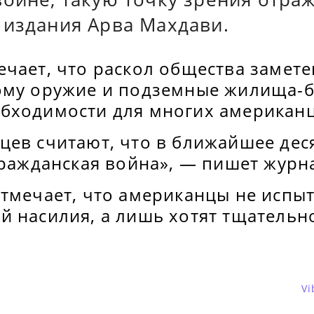
 издания Арва Махдави.
ечает, что раскол общества замет
ому оружие и подземные жилища-б
бходимости для многих американц
цев считают, что в ближайшее дес
гражданская война», — пишет журн
отмечает, что американцы не испы
й насилия, а лишь хотят тщательн
Vi