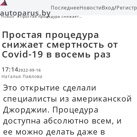
Последнее
Новости
Вход
/
Регист
autoparus.by
Новые
Простая процедура снижает
смертность от Covid-19 в восемь
раз
Простая процедура
снижает смертность от
Covid-19 в восемь раз
17:14
2022-09-16
Наталья Павлова
Это открытие сделали
специалисты из американской
Джорджии. Процедура
доступна абсолютно всем, и
ее можно делать даже в