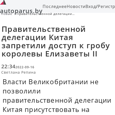
Последнее
Новости
Вход
/
Регист
autoparus.by
Новые
Правительственной делегации
Китая запретили доступ к гробу
королевы Елизаветы II
Правительственной
делегации Китая
запретили доступ к гробу
королевы Елизаветы II
22:34
2022-09-16
Светлана Репина
Власти Великобритании не
позволили
правительственной делегации
Китая присутствовать на