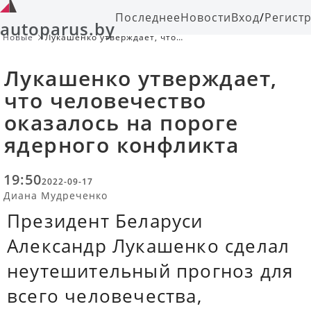
Последнее
Новости
Вход
/
Регист
autoparus.by
Новые
Лукашенко утверждает, что
человечество оказалось на пороге
ядерного конфликта
Лукашенко утверждает,
что человечество
оказалось на пороге
ядерного конфликта
19:50
2022-09-17
Диана Мудреченко
Президент Беларуси
Александр Лукашенко сделал
неутешительный прогноз для
всего человечества,