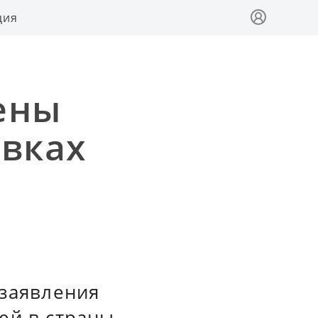
ция
ены
авках
 заявления
ей в страны