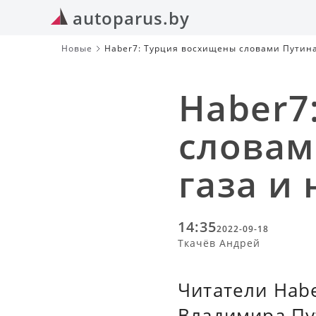
autoparus.by
Новые
Haber7: Турция восхищены словами Путина 
Haber7
словам
газа и 
14:35
2022-09-18
Ткачёв Андрей
Читатели Hab
Владимира Пу