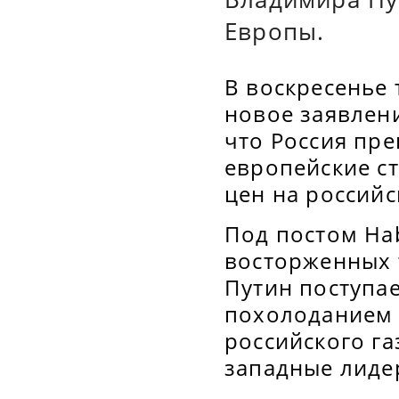
Европы.
В воскресенье 
новое заявлен
что Россия пре
европейские ст
цен на российс
Под постом Ha
восторженных т
Путин поступа
похолоданием 
российского га
западные лиде