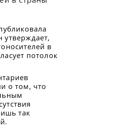
опубликовала
н утверждает,
гоносителей в
ласует потолок
нтариев
и о том, что
альным
сутствия
лишь так
й.