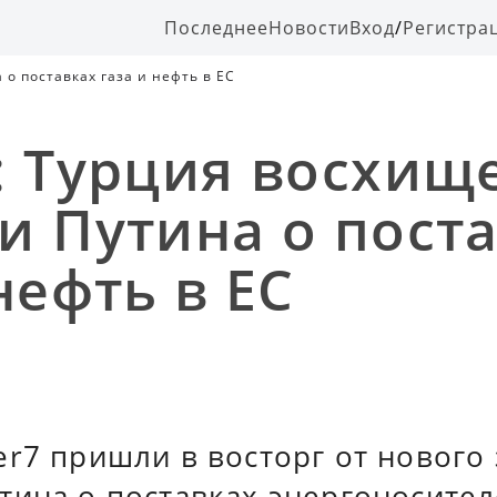
Последнее
Новости
Вход
/
Регистра
о поставках газа и нефть в ЕС
: Турция восхищ
и Путина о пост
нефть в ЕС
er7 пришли в восторг от нового
тина о поставках энергоносител