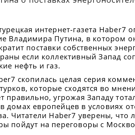
турецкая интернет-газета Haber7 
ие Владимира Путина, в котором о
кратит поставки собственных энер
раны если коллективный Запад сог
кие нефть и газ.
ber7 скопилась целая серия комме
урков, которые сходятся во мнени
ет правильно, угрожая Западу тот
в домах европейцев в условиях от
за. Читатели Haber7 уверены, что 
ры пойдут на переговоры с Москво