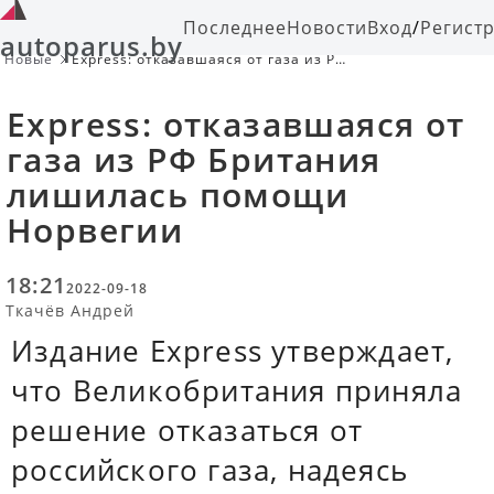
Последнее
Новости
Вход
/
Регист
autoparus.by
Новые
Express: отказавшаяся от газа из РФ
Британия лишилась помощи
Норвегии
Express: отказавшаяся от
газа из РФ Британия
лишилась помощи
Норвегии
18:21
2022-09-18
Ткачёв Андрей
Издание Express утверждает,
что Великобритания приняла
решение отказаться от
российского газа, надеясь