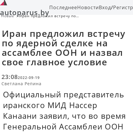
Последнее
Новости
Вход
/
Регист
autoparus.by
Новые
Иран предложил встречу по
ядерной сделке на ассамблее ООН
и назвал свое главное условие
Иран предложил встречу
по ядерной сделке на
ассамблее ООН и назвал
свое главное условие
23:08
2022-09-19
Светлана Репина
Официальный представитель
иранского МИД Нассер
Канаани заявил, что во время
Генеральной Ассамблеи ООН