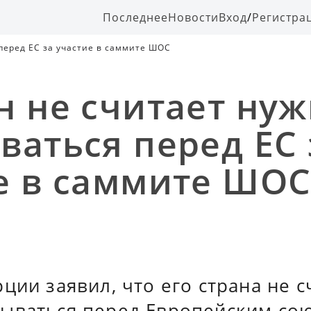
Последнее
Новости
Вход
/
Регистра
перед ЕС за участие в саммите ШОС
н не считает ну
ваться перед ЕС 
е в саммите ШО
ции заявил, что его страна не с
ываться перед Европейским со