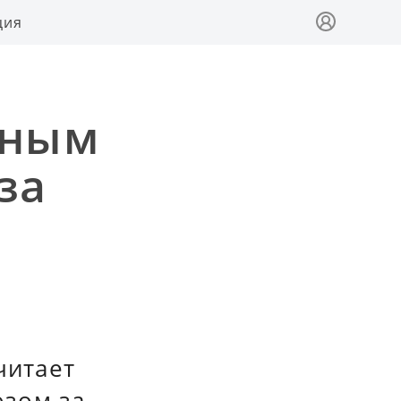
ция
жным
за
С
читает
юзом за