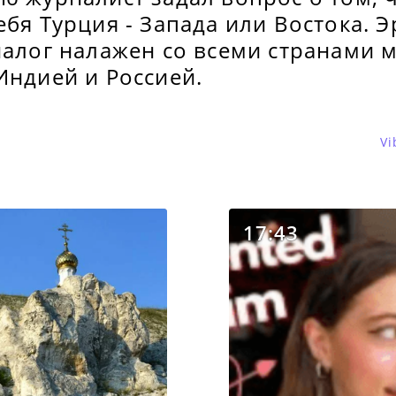
ебя Турция - Запада или Востока. 
иалог налажен со всеми странами м
Индией и Россией.
Vi
17:43