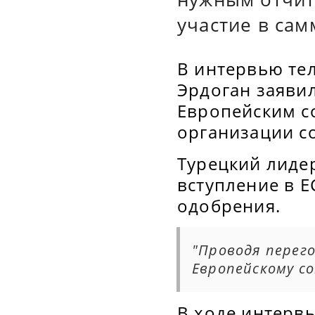
участие в са
В интервью те
Эрдоган заявил
Европейским с
организации с
Турецкий лидер
вступление в Е
одобрения.
"Проводя перег
Европейскому со
В ходе интервь