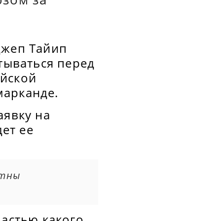
джеп Тайип
итываться перед
айской
марканде.
аявку на
дет ее
етны
частью какого