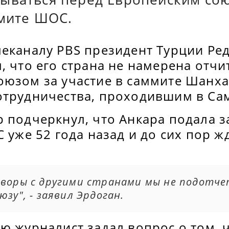
ммите ШОС.
леканалу PBS президент Турции Ре
, что его страна не намерена отч
оюзом за участие в саммите Шанх
отрудничества, проходившим в Са
 подчеркнул, что Анкара подала з
С уже 52 года назад и до сих пор ж
оворы с другими странами мы не подотч
юзу", - заявил Эрдоган.
ю журналист задал вопрос о том, 