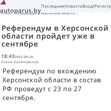
Последнее
Новости
Вход
/
Регист
autoparus.by
Новые
Референдум в Херсонской области
пройдет уже в сентябре
Референдум в Херсонской
области пройдет уже в
сентябре
18:43
2022-09-20
Елена Калиновская
Референдум по вхождению
Херсонской области в состав
РФ проведут с 23 по 27
сентября.