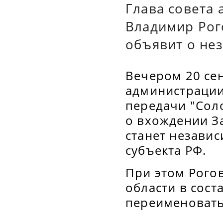
Глава совета
Владимир Рого
объявит о не
Вечером 20 се
администрации
передачи "Соло
о вхождении З
станет незави
субъекта РФ.
При этом Рого
области в сост
переименовать