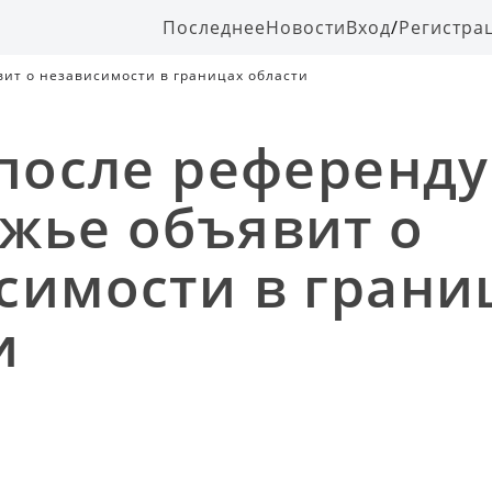
Последнее
Новости
Вход
/
Регистра
вит о независимости в границах области
 после референд
жье объявит о
симости в грани
и