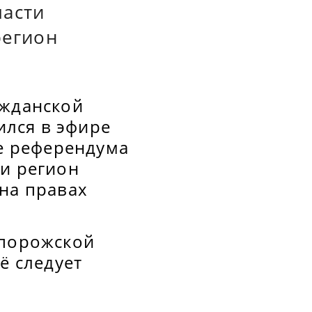
ласти
регион
ажданской
лся в эфире
ле референдума
ии регион
 на правах
апорожской
ё следует