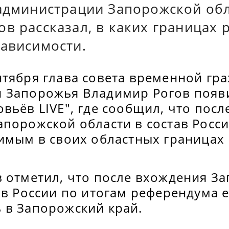
 администрации Запорожской об
в рассказал, в каких границах 
зависимости.
нтября глава совета временной гр
 Запорожья Владимир Рогов появи
вьёв LIVE", где сообщил, что пос
апорожской области в состав Росс
симым в своих областных границах
в отметил, что после вхождения З
ав России по итогам референдума е
 в Запорожский край.