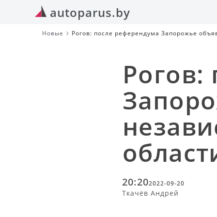
autoparus.by
Новые
Рогов: после референдума Запорожье объя
Рогов:
Запоро
незави
област
20:20
2022-09-20
Ткачёв Андрей