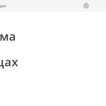
ция
ума
цах