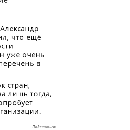
 Александр
ил, что ещё
ости
ан уже очень
 перечень в
к стран,
а лишь тогда,
опробует
ганизации.
Поделиться: