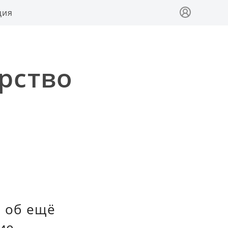
ция
рство
л об ещё
ие