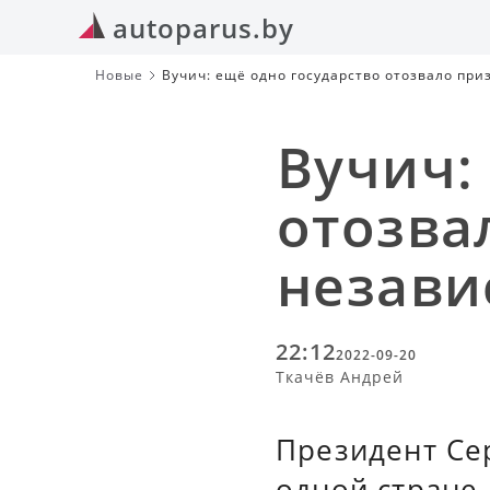
autoparus.by
Новые
Вучич: ещё одно государство отозвало пр
Вучич:
отозва
незави
22:12
2022-09-20
Ткачёв Андрей
Президент Се
одной стране,