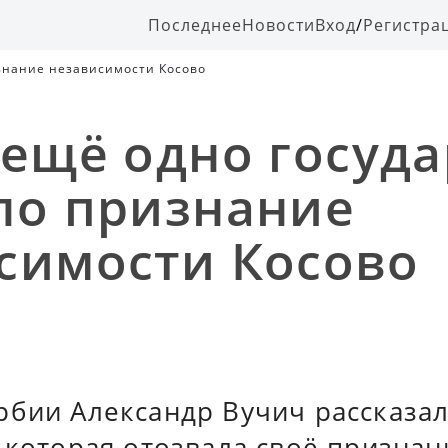
Последнее
Новости
Вход
/
Регистра
изнание независимости Косово
 ещё одно госуда
ло признание
симости Косово
рбии Александр Вучич рассказа
 которая отозвала своё признан