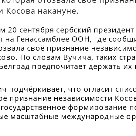
и Косова накануне.
м 20 сентября сербский президент
л на Генассамблее ООН, где сообщ
тозвала своё признание независим
ово. По словам Вучича, таких стр
 Белград предпочитает держать их
ч подчёркивает, что огласит списо
оё признание независимости Косов
зигосударственное формирование п
вые масштабные международные ор