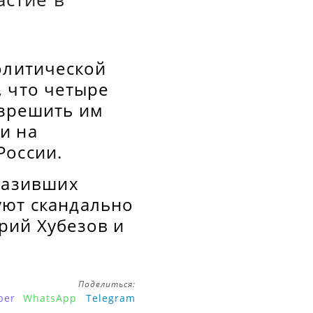
олитической
, что четыре
азрешить им
и на
России.
ыразивших
уют скандально
рий Хубезов и
Поделиться:
ber
WhatsApp
Telegram