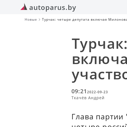
autoparus.by
Новые
Турчак: четыре депутата включая Милонов
Турчак
включа
участв
09:21
2022-09-23
Ткачёв Андрей
Глава партии 
четыре россий