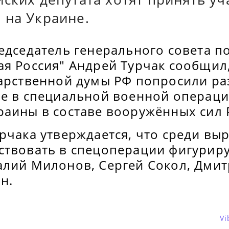
 на Украине.
едседатель генерального совета п
ая Россия" Андрей Турчак сообщил
дарственной думы РФ попросили р
ие в специальной военной операци
раины в составе вооружённых сил 
урчака утверждается, что среди в
ствовать в спецоперации фигурир
алий Милонов, Сергей Сокол, Дмит
н.
Vi