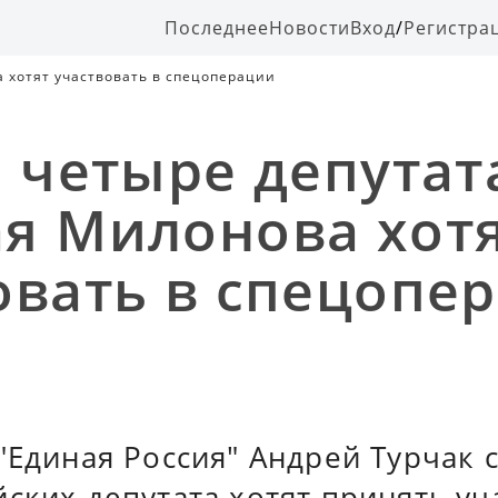
Последнее
Новости
Вход
/
Регистра
а хотят участвовать в спецоперации
: четыре депутат
я Милонова хот
овать в спецопе
"Единая Россия" Андрей Турчак 
ских депутата хотят принять уч