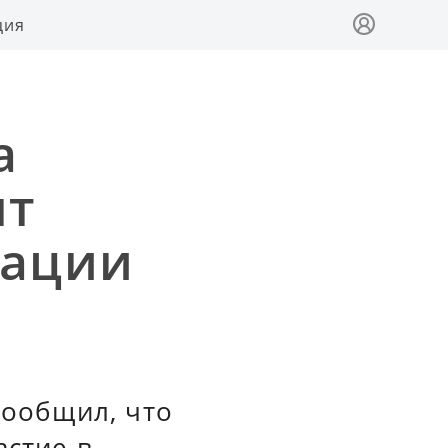
ция
а
ят
рации
сообщил, что
астие в