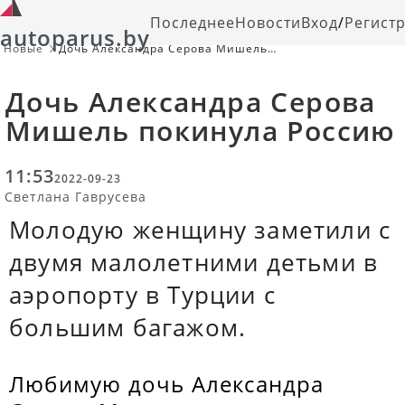
Последнее
Новости
Вход
/
Регист
autoparus.by
Новые
Дочь Александра Серова Мишель
покинула Россию
Дочь Александра Серова
Мишель покинула Россию
11:53
2022-09-23
Светлана Гаврусева
Молодую женщину заметили с
двумя малолетними детьми в
аэропорту в Турции с
большим багажом.
Любимую дочь Александра