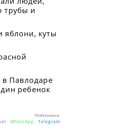
али людей,
о трубы и
 яблони, куты
красной
я в Павлодаре
один ребенок
Поделиться:
ber
WhatsApp
Telegram