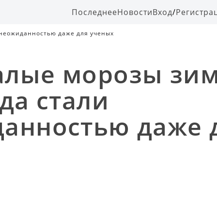
Последнее
Новости
Вход
/
Регистра
 неожиданностью даже для ученых
алые морозы зи
ода стали
анностью даже 
х