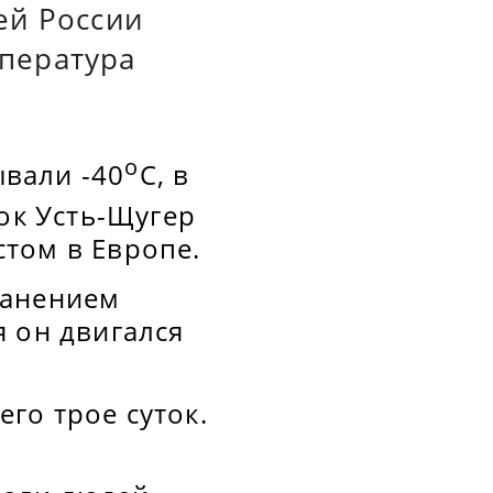
ей России
пература
о
вали -40
С, в
ок Усть-Щугер
том в Европе.
ранением
 он двигался
го трое суток.