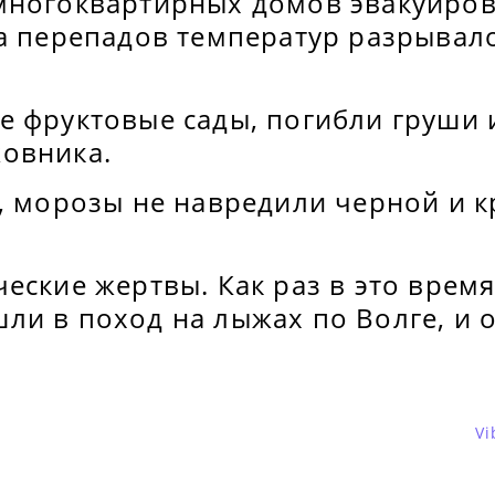
многоквартирных домов эвакуиров
за перепадов температур разрывал
 фруктовые сады, погибли груши и
жовника.
о, морозы не навредили черной и 
еские жертвы. Как раз в это врем
ли в поход на лыжах по Волге, и 
Vi