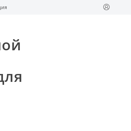
ция
мой
для