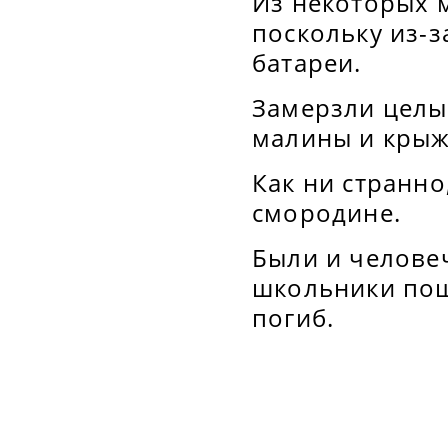
Из некоторых 
поскольку из-
батареи.
Замерзли целые
малины и кры
Как ни странн
смородине.
Были и человеч
школьники пош
погиб.