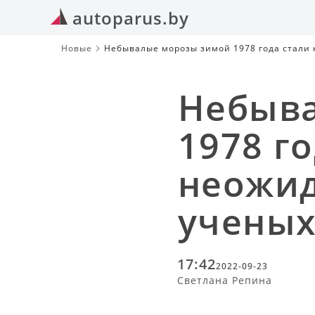
autoparus.by
Новые
Небывалые морозы зимой 1978 года стали
Небыв
1978 г
неожид
учены
17:42
2022-09-23
Светлана Репина