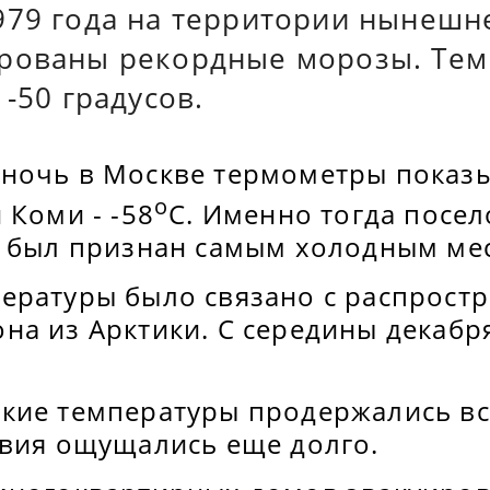
979 года на территории нынешн
рованы рекордные морозы. Тем
 -50 градусов.
ночь в Москве термометры показы
о
 Коми - -58
С. Именно тогда посел
е был признан самым холодным мес
ературы было связано с распрост
а из Арктики. С середины декабря
кие температуры продержались все
твия ощущались еще долго.