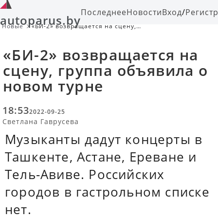
Последнее
Новости
Вход
/
Регист
autoparus.by
Новые
«БИ-2» возвращается на сцену,
группа объявила о новом турне
«БИ-2» возвращается на
сцену, группа объявила о
новом турне
18:53
2022-09-25
Светлана Гаврусева
Музыканты дадут концерты в
Ташкенте, Астане, Ереване и
Тель-Авиве. Российских
городов в гастрольном списке
нет.