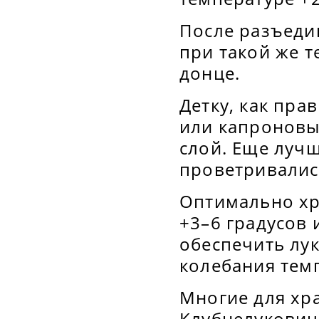
После разъеди
при такой же т
донце.
Детку, как пра
или капроновы
слой. Еще лучш
проветривалис
Оптимально хр
+3–6 градусов 
обеспечить лу
колебания тем
Многие для хр
Клубнелуковиц