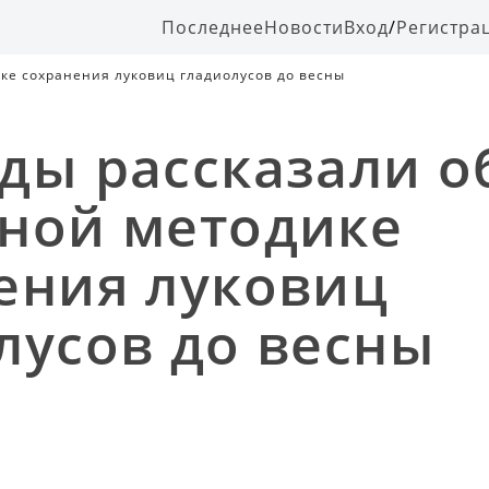
Последнее
Новости
Вход
/
Регистра
ке сохранения луковиц гладиолусов до весны
ды рассказали о
ной методике
ения луковиц
лусов до весны