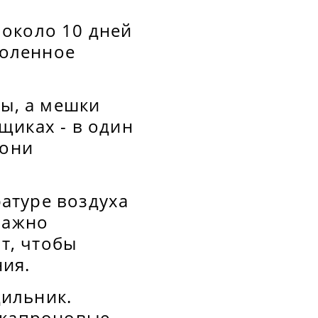
 около 10 дней
голенное
ты, а мешки
щиках - в один
 они
атуре воздуха
Важно
т, чтобы
ия.
ильник.
 капроновые