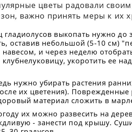
пулярные цветы радовали своим
езон, важно принять меры к их 
ц гладиолусов выкопать нужно до 
ть, оставив небольшой (5-10 см) "п
навесом, и через неделю отобрать
 клубнелуковицу, укоротить ее на
едь нужно убирать растения ранни
после их цветения). Поврежденные
здоровый материал сложить в мар
огоду их можно развесить на дере
ждливую - занести под крышу. Суш
5–30 градусов.