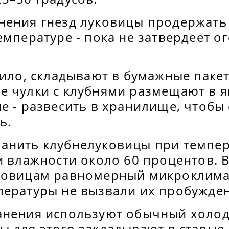
нения гнезд луковицы продержать
емпературе - пока не затвердеет о
вило, складывают в бумажные паке
е чулки с клубнями размещают в я
е - развесить в хранилище, чтобы
ь.
анить клубнелуковицы при темпер
и влажности около 60 процентов. 
ковицам равномерный микроклима
пературы не вызвали их пробужден
анения используют обычный холод
ы для этого закладывают в старые