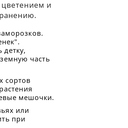
 цветением и
хранению.
заморозков.
енек".
 детку,
дземную часть
х сортов
 растения
левые мешочки.
вьях или
ить при