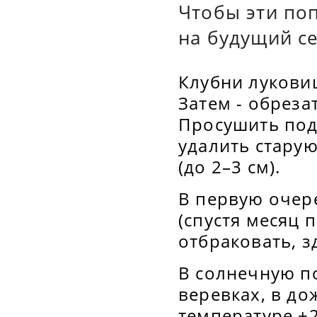
Чтобы эти по
на будущий с
Клубни лукови
Затем - обреза
Просушить под 
удалить старую
(до 2–3 см).
В первую очер
(спустя месяц 
отбраковать, 
В солнечную п
веревках, в до
температуре +2