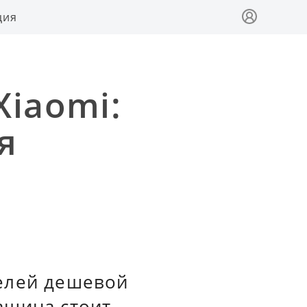
ция
Xiaomi:
я
елей дешевой
ашина стоит