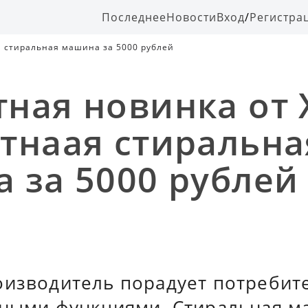
Последнее
Новости
Вход
/
Регистра
я стиральная машина за 5000 рублей
ная новинка от 
тнаая стиральна
 за 5000 рублей
оизводитель порадует потребит
мными функциями. Стиральная м