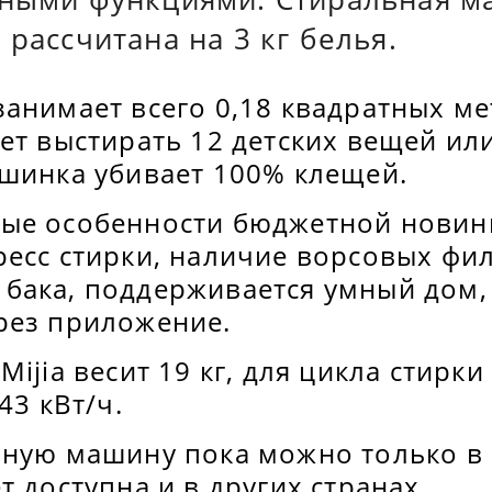
 рассчитана на 3 кг белья.
занимает всего 0,18 квадратных м
ет выстирать 12 детских вещей или
ашинка убивает 100% клещей.
ые особенности бюджетной новинк
ресс стирки, наличие ворсовых фи
бака, поддерживается умный дом,
рез приложение.
ijia весит 19 кг, для цикла стирки
43 кВт/ч.
ьную машину пока можно только в 
т доступна и в других странах.