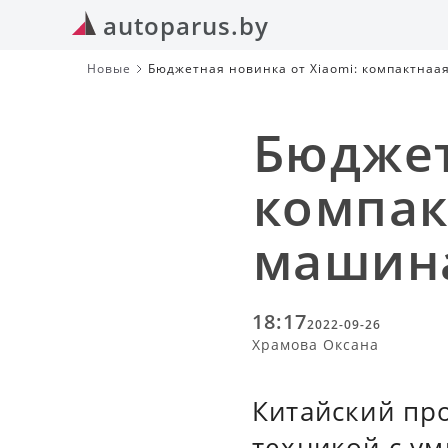
autoparus.by
Новые
Бюджетная новинка от Xiaomi: компактнаа
Бюджет
компак
машина
18:17
2022-09-26
Храмова Оксана
Китайский пр
техникой с у