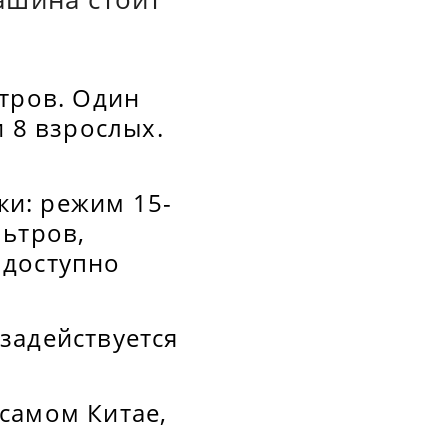
етров. Один
 8 взрослых.
и: режим 15-
льтров,
 доступно
 задействуется
самом Китае,