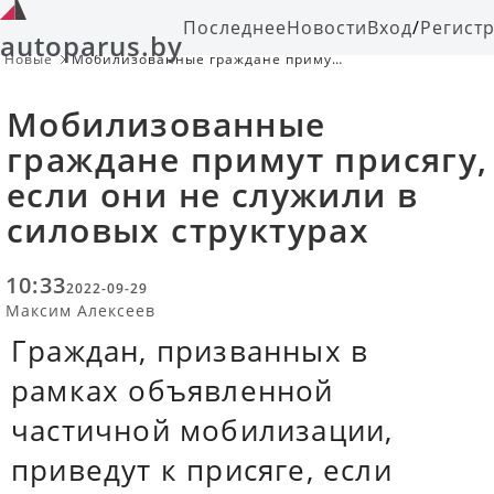
Последнее
Новости
Вход
/
Регист
autoparus.by
Новые
Мобилизованные граждане примут
присягу, если они не служили в
силовых структурах
Мобилизованные
граждане примут присягу,
если они не служили в
силовых структурах
10:33
2022-09-29
Максим Алексеев
Граждан, призванных в
рамках объявленной
частичной мобилизации,
приведут к присяге, если