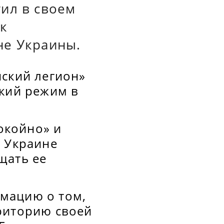
ил в своем
к
не Украины.
нский легион»
ский режим в
покойно» и
а Украине
щать ее
мацию о том,
риторию своей