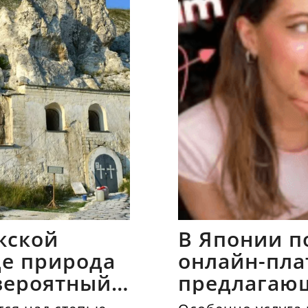
жской
В Японии п
где природа
онлайн-пла
вероятный
предлагаю
напрокат