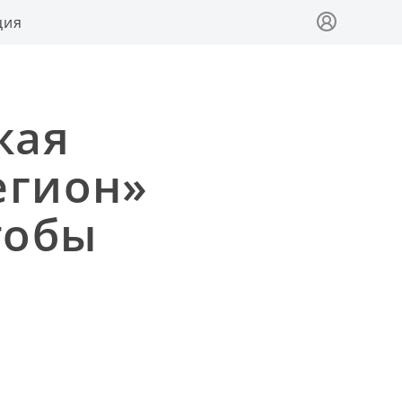
ция
жая
егион»
тобы