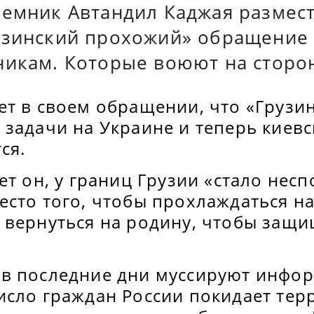
аемник Автандил Каджая размест
узинский прохожий» обращение 
никам. Которые воюют на сторо
ет в своем обращении, что «Грузи
 задачи на Украине и теперь киев
ся.
ет он, у границ Грузии «стало нес
есто того, чтобы прохлаждаться н
 вернуться на родину, чтобы защи
в последние дни муссируют инфор
исло граждан России покидает тер