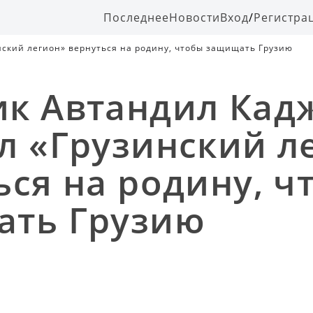
Последнее
Новости
Вход
/
Регистра
ский легион» вернуться на родину, чтобы защищать Грузию
к Автандил Кад
л «Грузинский л
ься на родину, ч
ать Грузию