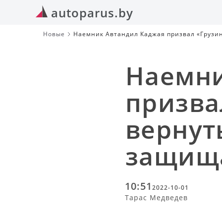
autoparus.by
Новые
Наемник Автандил Каджая призвал «Грузин
Наемни
призва
вернут
защищ
10:51
2022-10-01
Тарас Медведев