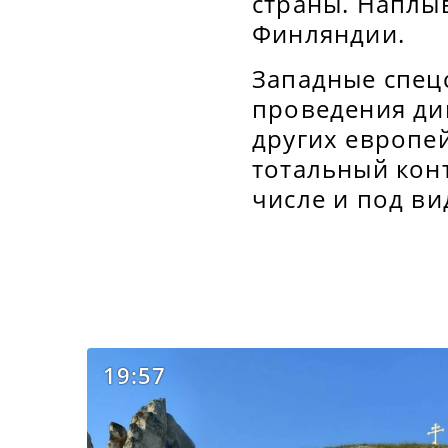
страны. Наплыв
Финляндии.
Западные спец
проведения див
других европе
тотальный кон
числе и под в
19:57