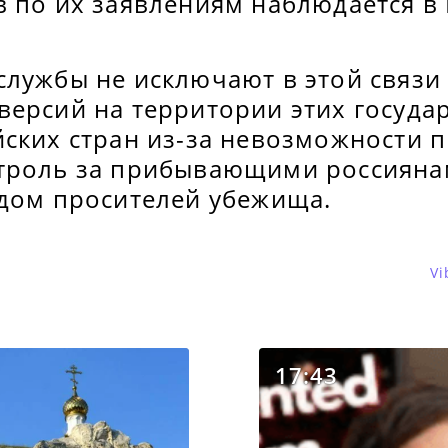
 по их заявлениям наблюдается в 
службы не исключают в этой связи
ерсий на территории этих государ
йских стран из-за невозможности 
троль за прибывающими россиянам
идом просителей убежища.
Vi
17:43