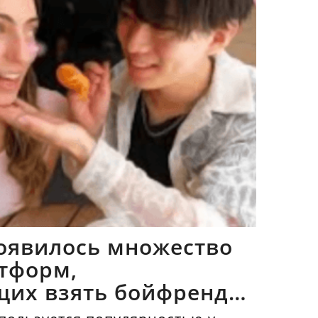
оявилось множество
тформ,
щих взять бойфрендов