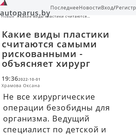
Последнее
Новости
Вход
/
Регист
autoparus.by
Новые
Какие виды пластики считаются
самыми рискованными - объясняет
хирург
Какие виды пластики
считаются самыми
рискованными -
объясняет хирург
19:36
2022-10-01
Храмова Оксана
Не все хирургические
операции безобидны для
организма. Ведущий
специалист по детской и