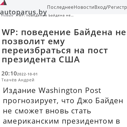
Последнее
Новости
Вход
/
Регист
autoparus.by
Новые
WP: поведение Байдена не
позволит ему переизбраться на
пост президента США
WP: поведение Байдена не
позволит ему
переизбраться на пост
президента США
20:10
2022-10-01
Ткачёв Андрей
Издание Washington Post
прогнозирует, что Джо Байден
не сможет вновь стать
американским президентом в