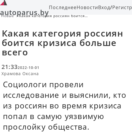
Последнее
Новости
Вход
/
Регист
autoparus.by
Новые
Какая категория россиян боится
кризиса больше всего
Какая категория россиян
боится кризиса больше
всего
21:33
2022-10-01
Храмова Оксана
Социологи провели
исследование и выяснили, кто
из россиян во время кризиса
попал в самую уязвимую
прослойку общества.