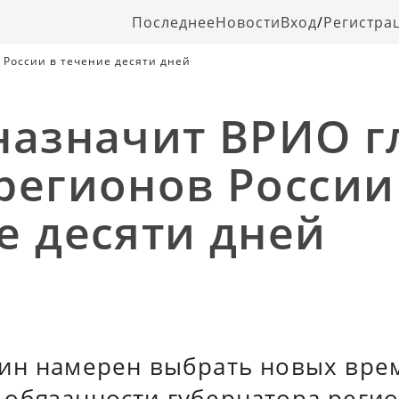
Последнее
Новости
Вход
/
Регистра
 России в течение десяти дней
назначит ВРИО г
регионов России
е десяти дней
ин намерен выбрать новых вре
обязанности губернатора регио