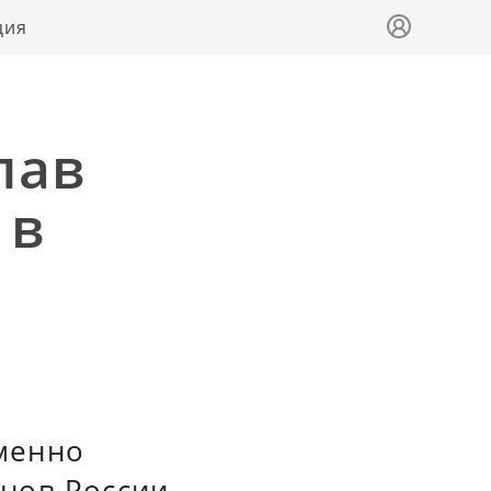
ция
лав
 в
менно
нов России,