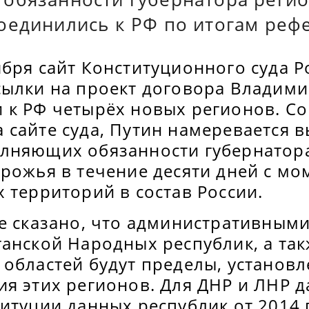
оединились к РФ по итогам реф
бря сайт Конституционного суда Р
сылки на проект договора Владими
 к РФ четырёх новых регионов. Со
 сайте суда, Путин намеревается 
лняющих обязанности губернатора
рожья в течение десяти дней с мо
 территорий в состав России.
те сказано, что административным
ганской Народных республик, а та
 областей будут пределы, установ
ия этих регионов. Для ДНР и ЛНР 
итуции данных республик от 2014 