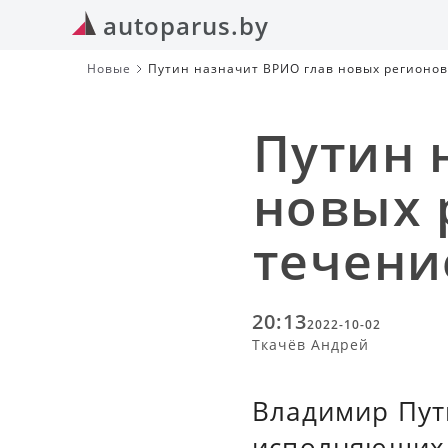
autoparus.by
Новые
Путин назначит ВРИО глав новых регионов
Путин 
новых 
течени
20:13
2022-10-02
Ткачёв Андрей
Владимир Пут
исполняющих 