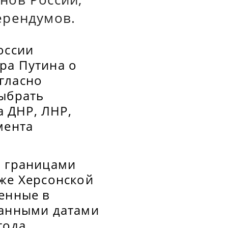
ерендумов.
оссии
ра Путина о
гласно
выбрать
 ДНР, ЛНР,
мента
и границами
кже Херсонской
ленные в
данными датами
года.