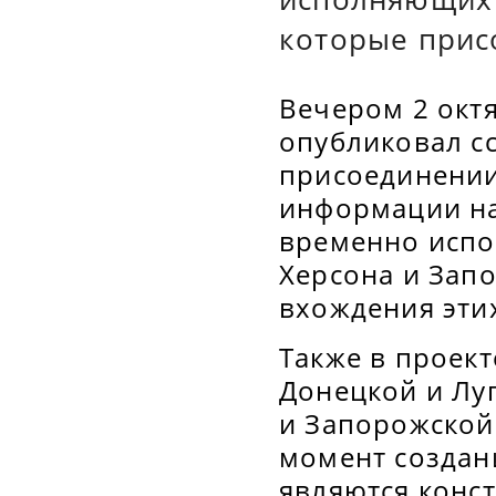
которые прис
Вечером 2 октя
опубликовал с
присоединении
информации на
временно испо
Херсона и Запо
вхождения этих
Также в проек
Донецкой и Лу
и Запорожской
момент создан
являются конст