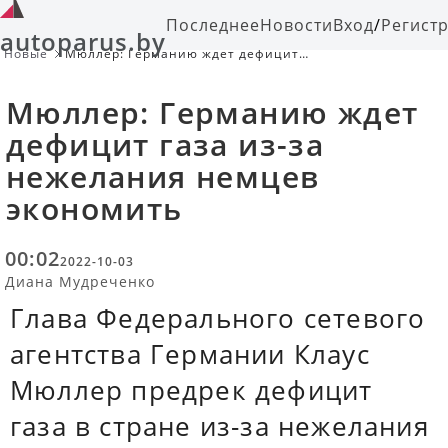
Последнее
Новости
Вход
/
Регист
autoparus.by
Новые
Мюллер: Германию ждет дефицит
газа из-за нежелания немцев
экономить
Мюллер: Германию ждет
дефицит газа из-за
нежелания немцев
экономить
00:02
2022-10-03
Диана Мудреченко
Глава Федерального сетевого
агентства Германии Клаус
Мюллер предрек дефицит
газа в стране из-за нежелания