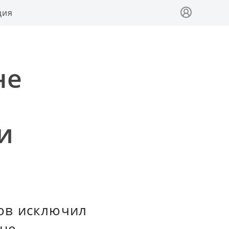
ция
не
и
ов исключил
не.