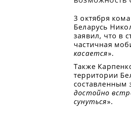
3 октября ком
Беларусь Нико
заявил, что в 
частичная моби
касается
».
Также Карпенко
территории Бел
составленным з
достойно встр
сунуться
».