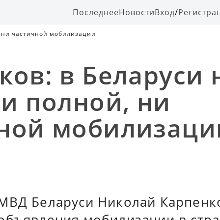
Последнее
Новости
Вход
/
Регистра
, ни частичной мобилизации
ков: в Беларуси 
ни полной, ни
ной мобилизаци
МВД Беларуси Николай Карпенк
объявления мобилизации в стра