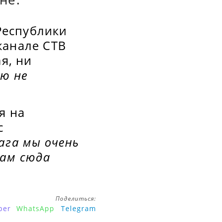
Республики
канале СТВ
я, ни
ую не
я на
с
ага мы очень
нам сюда
Поделиться:
ber
WhatsApp
Telegram